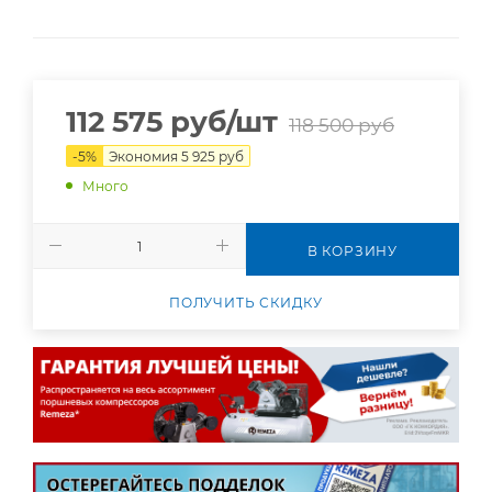
112 575
руб
/шт
118 500
руб
-
5
%
Экономия
5 925
руб
Много
В КОРЗИНУ
ПОЛУЧИТЬ СКИДКУ