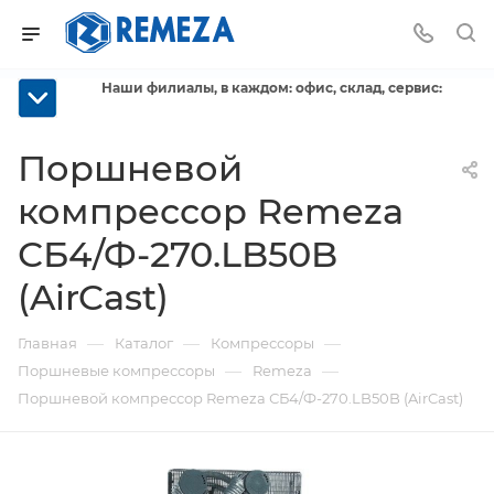
Наши филиалы, в каждом: офис, склад, сервис:
Поршневой
компрессор Remeza
СБ4/Ф-270.LB50B
(AirCast)
—
—
—
Главная
Каталог
Компрессоры
—
—
Поршневые компрессоры
Remeza
Поршневой компрессор Remeza СБ4/Ф-270.LB50B (AirCast)