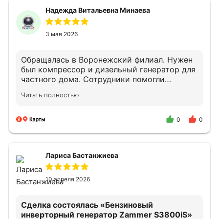
Надежда Витальевна Минаева
3 мая 2026
Обращалась в Воронежский филиал. Нужен
был компрессор и дизельный генератор для
частного дома. Сотрудники помогли
подобрать оборудование.
Читать полностью
Квалифицированно проконсультировали по
подключению и дальнейшему облуживанию.
В случае необходимости снова обращусь и
0
0
порекомендую своим знакомым.
Лариса Бастанжиева
10 апреля 2026
Сделка состоялась
«Бензиновый
инверторный генератор Zammer S3800iS»